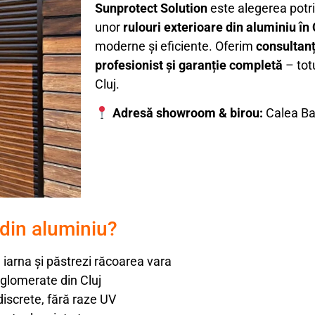
Sunprotect Solution
este alegerea potri
unor
rulouri exterioare din aluminiu î
moderne și eficiente. Oferim
consultanț
profesionist și garanție completă
– totu
Cluj.
Adresă showroom & birou:
Calea Bac
 din aluminiu?
iarna și păstrezi răcoarea vara
aglomerate din Cluj
ndiscrete, fără raze UV