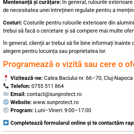
Mentenanță și curățare:
În general, rulourile exterioare 
de necesitatea unei întrețineri regulate pentru a mențin
Costuri:
Costurile pentru rulourile exterioare din aluminiu
trebui să facă o cercetare și să compere mai multe ofert
În general, clienții ar trebui să fie bine informați înain
alegere pentru locuința sau proprietatea lor.
Programează o vizită sau cere o of
Vizitează-ne:
Calea Baciului nr. 66–70, Cluj-Napoca
Telefon:
0755 511 864
Email:
contact@sunprotect.ro
Website:
www.sunprotect.ro
Program:
Luni–Vineri: 9:00–17:00
Completează formularul online și te contactăm rap