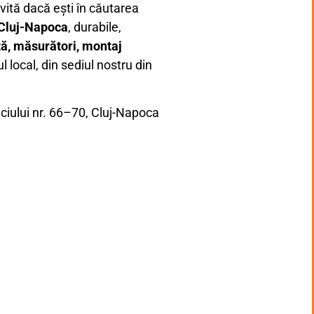
vită dacă ești în căutarea
n Cluj-Napoca
, durabile,
ă, măsurători, montaj
l local, din sediul nostru din
iului nr. 66–70, Cluj-Napoca