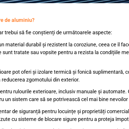
are de aluminiu?
 ar trebui să fie conștienți de următoarele aspecte:
 material durabil și rezistent la coroziune, ceea ce îl face
le sunt tratate sau vopsite pentru a rezista la condițiile 
are pot oferi și izolare termică și fonică suplimentară, co
la reducerea zgomotului din exterior.
entru rulourile exterioare, inclusiv manuale și automate. Cl
ru un sistem care să se potrivească cel mai bine nevoilor 
ntar de siguranță pentru locuințe și proprietăți comerciale
ăzute cu sisteme de blocare sigure pentru a proteja împotr