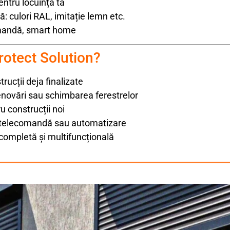
entru locuința ta
ă: culori RAL, imitație lemn etc.
omandă, smart home
protect Solution?
rucții deja finalizate
enovări sau schimbarea ferestrelor
 construcții noi
cu telecomandă sau automatizare
completă și multifuncțională