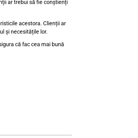
ții ar trebui să fie conștienți
sticile acestora. Clienții ar
 și necesitățile lor.
 asigura că fac cea mai bună