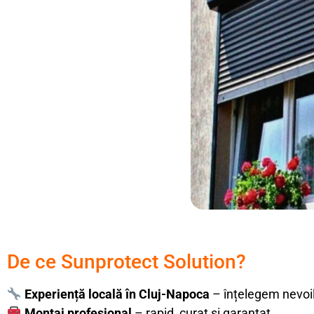
De ce Sunprotect Solution?
Experiență locală în Cluj-Napoca
– înțelegem nevoile
Montaj profesional
– rapid, curat și garantat