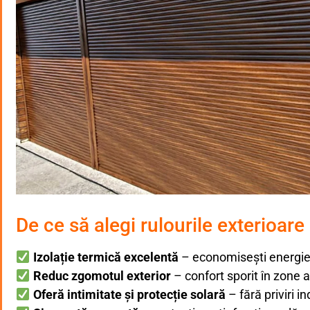
De ce să alegi rulourile exterioare
Izolație termică excelentă
– economisești energie 
Reduc zgomotul exterior
– confort sporit în zone 
Oferă intimitate și protecție solară
– fără priviri i