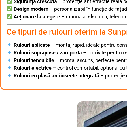
Siguranță crescută
– protecție antiefracție reală p
Design modern
– personalizabil în funcție de fațad
Acționare la alegere
– manuală, electrică, telec
Ce tipuri de rulouri oferim la Sun
Rulouri aplicate
– montaj rapid, ideale pentru const
Rulouri suprapuse / zamporta
– potrivite pentru r
Rulouri tencuibile
– montaj ascuns, perfecte pentru
Rulouri electrice
– control confortabil, opțional 
Rulouri cu plasă antiinsecte integrată
– protecție 