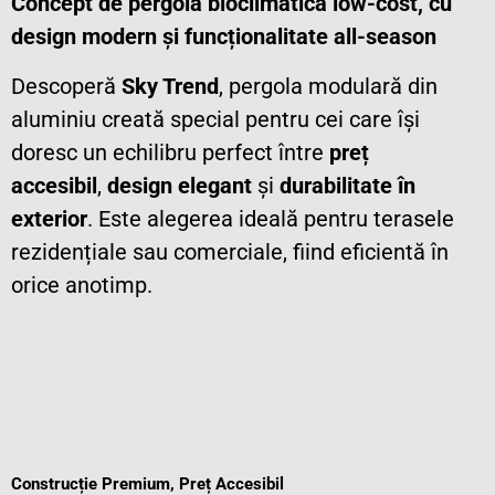
Concept de pergolă bioclimatică low-cost, cu
design modern și funcționalitate all-season
Descoperă
Sky Trend
, pergola modulară din
aluminiu creată special pentru cei care își
doresc un echilibru perfect între
preț
accesibil
,
design elegant
și
durabilitate în
exterior
. Este alegerea ideală pentru terasele
rezidențiale sau comerciale, fiind eficientă în
orice anotimp.
Construcție Premium, Preț Accesibil