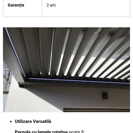
Garanție
2 ani
Utilizare Versatilă
Pergola cu lamele rotative
poate fi: