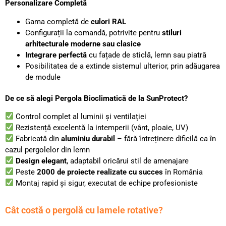
Personalizare Completă
Gama completă de
culori RAL
Configurații la comandă, potrivite pentru
stiluri
arhitecturale moderne sau clasice
Integrare perfectă
cu fațade de sticlă, lemn sau piatră
Posibilitatea de a extinde sistemul ulterior, prin adăugarea
de module
De ce să alegi Pergola Bioclimatică de la SunProtect?
Control complet al luminii și ventilației
Rezistență excelentă la intemperii (vânt, ploaie, UV)
Fabricată din
aluminiu durabil
– fără întreținere dificilă ca în
cazul pergolelor din lemn
Design elegant
, adaptabil oricărui stil de amenajare
Peste
2000 de proiecte realizate cu succes
în România
Montaj rapid și sigur, executat de echipe profesioniste
Cât costă o pergolă cu lamele rotative?