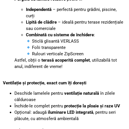
Independentă
– perfectă pentru grădini, piscine,
curți
Lipită de clădire
– ideală pentru terase rezidențiale
sau comerciale
Combinată cu sisteme de închidere
:
Sticlă glisantă VERLASS
Folii transparente
Rulouri verticale ZipScreen
Astfel, obții o
terasă acoperită complet
, utilizabilă tot
anul, indiferent de vreme!
Ventilație și protecție, exact cum îți dorești
Deschide lamelele pentru
ventilație naturală
în zilele
călduroase
Închide-le complet pentru
protecție la ploaie și raze UV
Opțional: adaugă
iluminare LED integrată
, pentru seri
plăcute, cu atmosferă ambientală